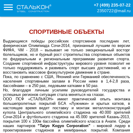
+7 (499) 235-07-22
2350722@mail.ru
СПОРТИВНЫЕ ОБЪЕКТЫ
Выдающиеся победы российских спортсменов последних лет,
феерическая Олимпиада Сочи-2014,
признанный лучшим по версии
ФИФА,
ЧМ - 2018
– вызывает не только эмоциональный восторг
болельщиков, но и бурный рост строительства спортивных объектов
по федеральным и региональным программам развития спорта.
Создание спортивной инфраструктуры мирового уровня позволит не
только поддерживать и развивать спорт высших достижений, но и
восстановить массовое физкультурное движение в стране.
Пока, по сравнению с США, Японией или Германией обеспеченность
населения спортивными залами в России ниже в 1,4-2,8 раза,
бассейнами – в 250 раз, ледовыми катками в 50 раз.
Но, благодаря личным усилиям руководителей государства и
успешных регионов ситуация стала меняться на глазах.
ООО ПСФ «СТАЛЬКОН» имеет практический опыть монтажа
большепролетных покрытий БСА «Лужники» и крытых катков, в
настоящее время ведет поставку и монтаж металлоконструкций
купола Центрального олимпийского стадиона на 40.000 зрителей
Сочи-2014 и футбольного стадиона на 45.000 зрителей Казань-2013,
покрытия 100 х 100м бассейна олимпийского класса в Анапе. Среди
наших партнеров
“Taiyo Kogyo Corporation”
- мировой лидер в
проектировании стадионов и мембранных покрытий. Компания